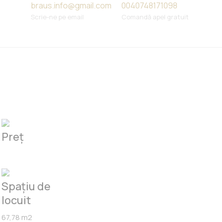
braus.info@gmail.com
0040748171098
Scrie-ne pe email
Comandă apel gratuit
Preț
Spațiu de
locuit
67,78 m2