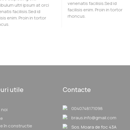
venenatis facilisis.Sed id
ibulum ultri ipsum at orci
facilisis enim. Proin in tortor
natis facilisis.Sed id
rhoncus.
lisis enim. Proin in tortor
ncus.
uri utile
Contacte
0040748171098
 noi
braus.info@gmail.com
te
e în constructie
Sos. Moara de foc 43A