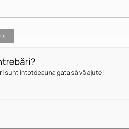
ntrebări?
i sunt întotdeauna gata să vă ajute!