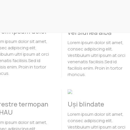
Finisarea în
rem ipsum dolor
versiunea albă
m ipsum dolor sit amet,
Lorem ipsum dolor sit amet,
ec adipiscing elit.
consec adipiscing elit.
ibulum ultri ipsum at orci
Vestibulum ultri ipsum at orci
natis facilisis.Sed id
venenatis facilisis.Sed id
lisis enim. Proin in tortor
facilisis enim. Proin in tortor
ncus.
rhoncus.
restre termopan
Uși blindate
HAU
Lorem ipsum dolor sit amet,
consec adipiscing elit.
m ipsum dolor sit amet,
Vestibulum ultri ipsum at orci
ec adipiscing elit.