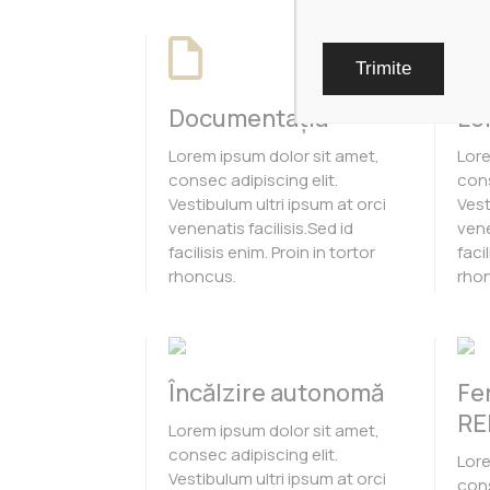
Documentația
Lo
Lorem ipsum dolor sit amet,
Lore
consec adipiscing elit.
cons
Vestibulum ultri ipsum at orci
Vest
venenatis facilisis.Sed id
vene
facilisis enim. Proin in tortor
faci
rhoncus.
rho
Încălzire autonomă
Fe
RE
Lorem ipsum dolor sit amet,
consec adipiscing elit.
Lore
Vestibulum ultri ipsum at orci
cons