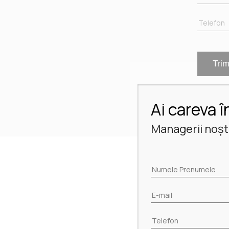
Ai careva î
Managerii noștr