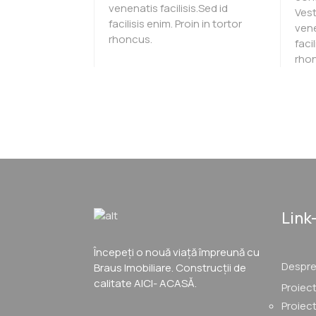
venenatis facilisis.Sed id
Vest
facilisis enim. Proin in tortor
vene
rhoncus.
faci
rho
Link-
Începeți o nouă viață împreună cu
Despre
Braus Imobiliare. Construcții de
calitate AICI- ACASĂ.
Proiec
Proiect