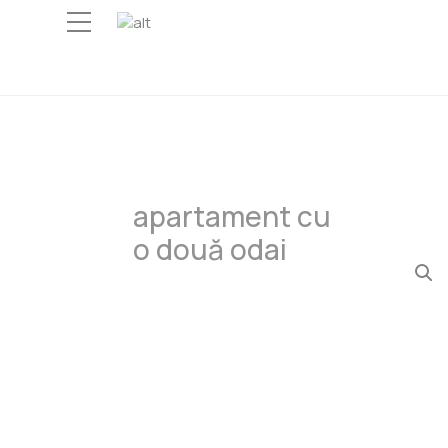
Skip
to
content
apartament cu
o două odai