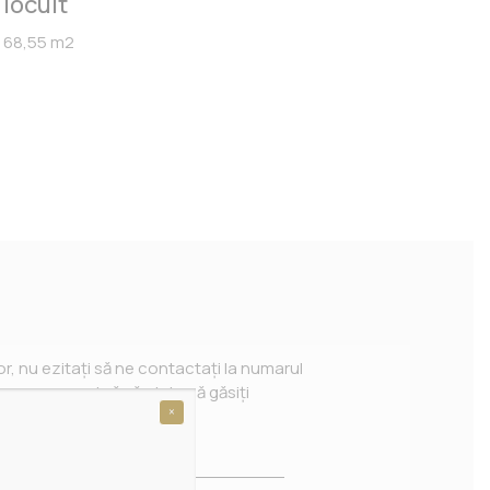
locuit
68,55 m2
or, nu ezitați să ne contactați la numarul
e necesare și să vă ajute să găsiți
×