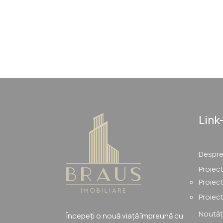
Link-
Despre
Proiec
Proiect
Proiect
Noutăț
Începeți o nouă viață împreună cu