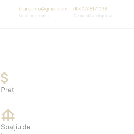
braus.info@gmail.com
0040748171098
Scrie-ne pe email
Comandă apel gratuit
Preț
Spațiu de