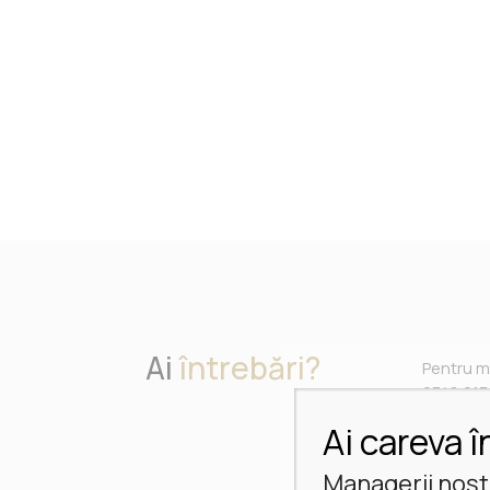
Ai
întrebări?
Pentru ma
0748 013 
apartame
Ai careva î
Managerii noștr