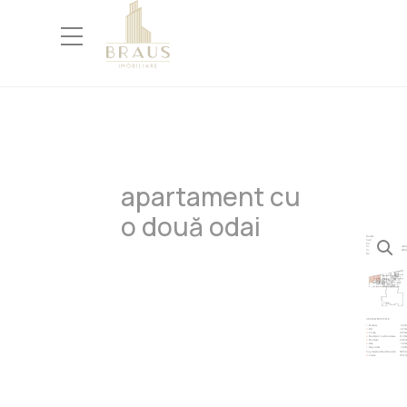
Skip
to
content
apartament cu
o două odai