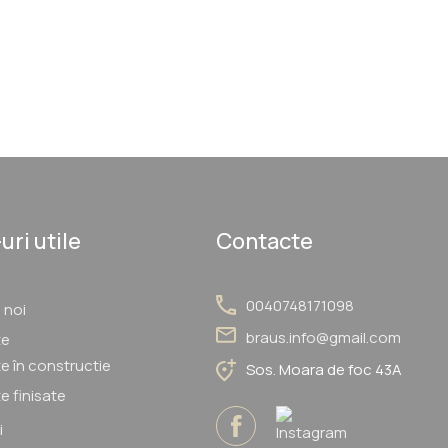
uri utile
Contacte
0040748171098
 noi
braus.info@gmail.com
te
e în constructie
Sos. Moara de foc 43A
e finisate
i