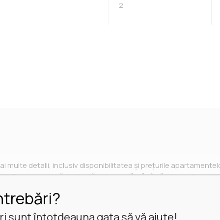
2
i multe detalii, inclusiv disponibilitatea și prețurile apartamentel
111. Echipa noastră dedicată este pregătită să vă ofere informațiil
ntul perfect pentru nevoile și stilul dumneavoastră de viață.
ntrebări?
i sunt întotdeauna gata să vă ajute!