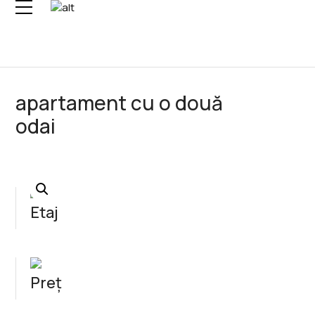
Skip
to
content
apartament cu o două
odai
Etaj
Preț