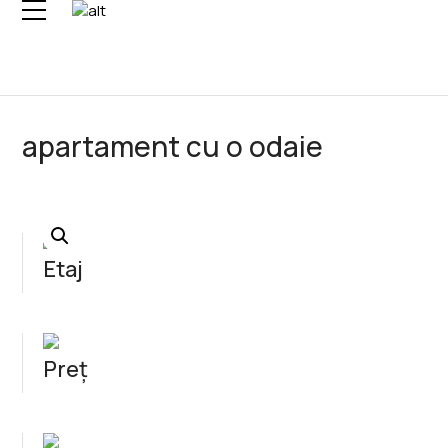
Skip
to
content
apartament cu o odaie
Etaj
Preț