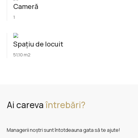
Cameră
1
Spațiu de locuit
51,10 m2
Ai careva
întrebări?
Managerii noștri sunt întotdeauna gata să te ajute!