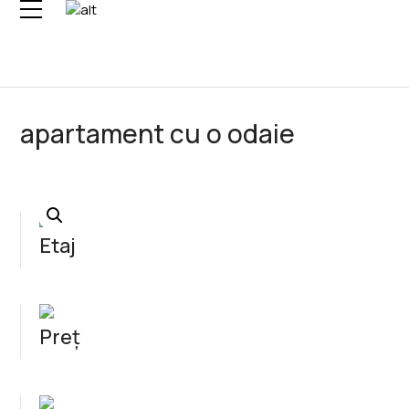
Skip
to
content
apartament cu o odaie
Etaj
Preț