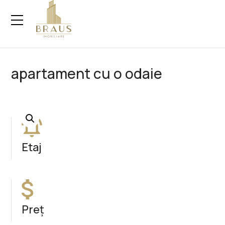
Skip
to
content
apartament cu o odaie
Etaj
Preț